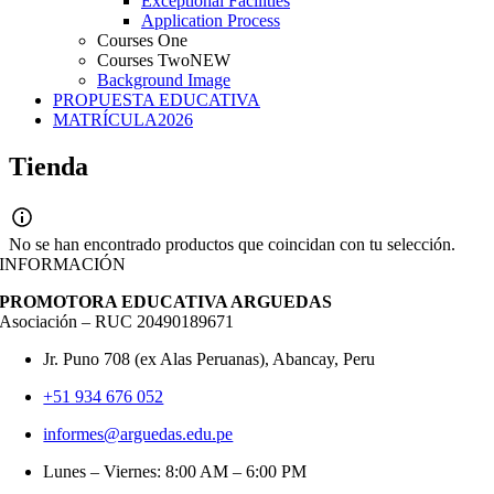
Exceptional Facilities
Application Process
Courses One
Courses Two
NEW
Background Image
PROPUESTA EDUCATIVA
MATRÍCULA
2026
Tienda
No se han encontrado productos que coincidan con tu selección.
INFORMACIÓN
PROMOTORA EDUCATIVA ARGUEDAS
Asociación – RUC 20490189671
Jr. Puno 708 (ex Alas Peruanas), Abancay, Peru
+51 934 676 052
informes@arguedas.edu.pe
Lunes – Viernes: 8:00 AM – 6:00 PM