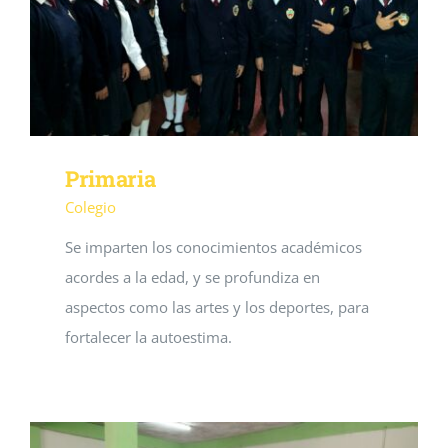
Primaria
Colegio
Se imparten los conocimientos académicos
acordes a la edad, y se profundiza en
aspectos como las artes y los deportes, para
fortalecer la autoestima.